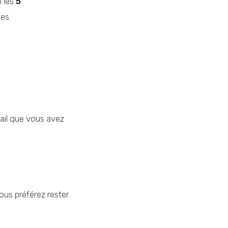
i les
5
es.
vail que vous avez
vous préférez rester