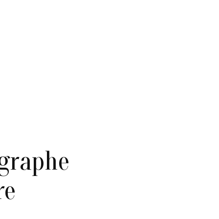
ographe
re