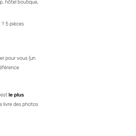
, hôtel boutique,
 ? 5 pièces
ier pour vous (un
référence
c’est
le plus
je livre des photos