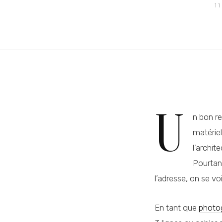
1
U
n bon re
matériel
l’archit
Pourtant
l’adresse, on se voi
En tant que
photog