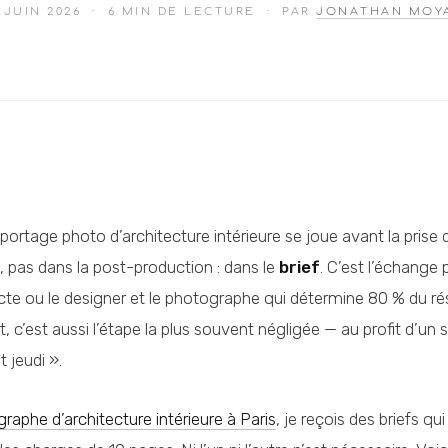
1 JUIN 2026
· 6 MIN DE LECTURE · PAR
JONATHAN MOY
portage photo d’architecture intérieure se joue avant la prise 
, pas dans la post-production : dans le
brief
. C’est l’échange 
ecte ou le designer et le photographe qui détermine 80 % du résu
, c’est aussi l’étape la plus souvent négligée — au profit d’un 
t jeudi ».
raphe d’architecture intérieure à Paris
, je reçois des briefs qu