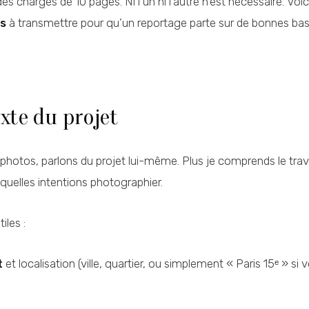
des charges de 10 pages. Ni l’un ni l’autre n’est nécessaire. Voic
és
à transmettre pour qu’un reportage parte sur de bonnes bas
exte du projet
 photos, parlons du projet lui-même. Plus je comprends le tra
s quelles intentions photographier.
iles :
t
et localisation (ville, quartier, ou simplement « Paris 15ᵉ » si 