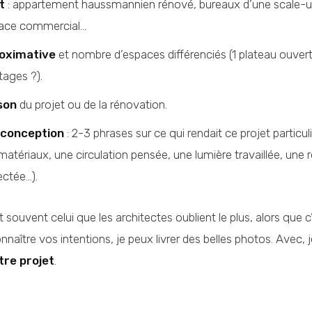
t
: appartement haussmannien rénové, bureaux d’une scale-up
pace commercial…
oximative
et nombre d’espaces différenciés (1 plateau ouvert
tages ?).
son
du projet ou de la rénovation.
 conception
: 2-3 phrases sur ce qui rendait ce projet particul
matériaux, une circulation pensée, une lumière travaillée, une 
ectée…).
t souvent celui que les architectes oublient le plus, alors que 
nnaître vos intentions, je peux livrer des belles photos. Avec, 
tre projet
.