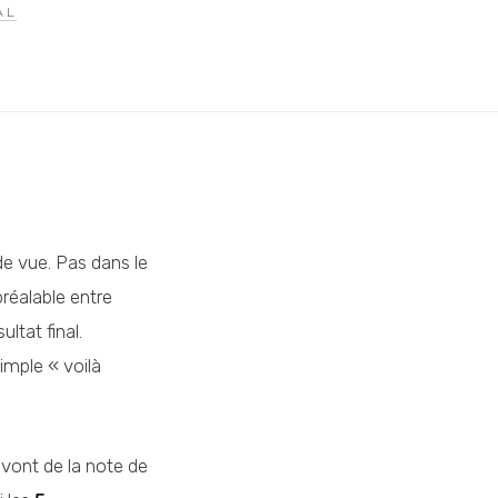
AL
de vue. Pas dans le
préalable entre
ltat final.
simple « voilà
i vont de la note de