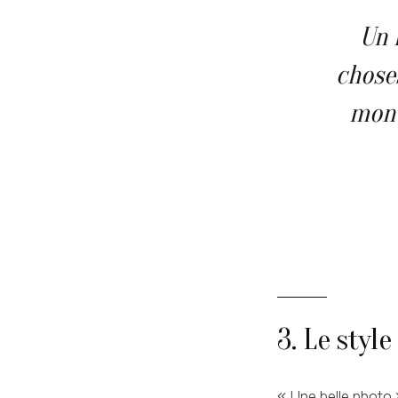
Un 
choses
mont
3. Le style
« Une belle photo »