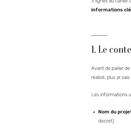
3 lignes au cahier 
informations cl
1. Le cont
Avant de parler de
réalisé, plus je sai
Les informations ut
Nom du proje
discret).