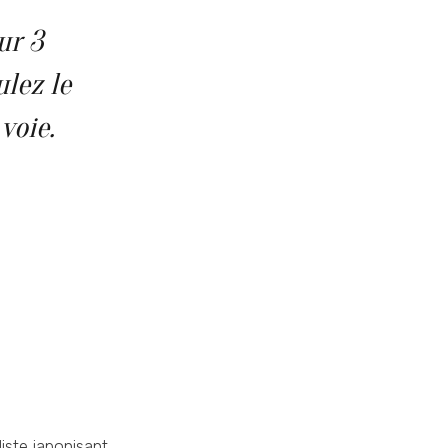
ur 3
ulez le
voie.
liste japonisant