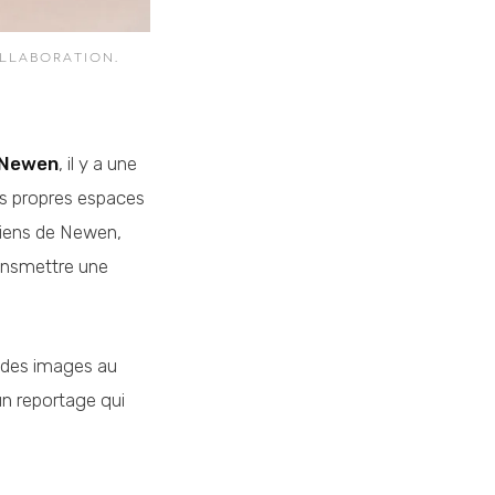
OLLABORATION.
Newen
, il y a une
Ses propres espaces
isiens de Newen,
ransmettre une
n des images au
un reportage qui