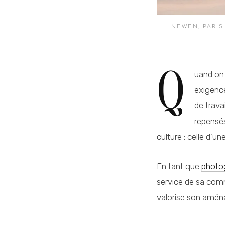
NEWEN, PARIS
Q
uand on
exigence
de trava
repensés
culture : celle d’u
En tant que
photog
service de sa comm
valorise son amén