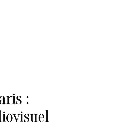
R
ris :
iovisuel