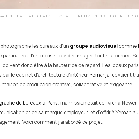
 — UN PLATEAU CLAIR ET CHALEUREUX, PENSÉ POUR LA C
 photographie les bureaux d’un
groupe audiovisuel
comme
 particulière : l’entreprise crée des images toute la journée. 
il doivent donc être à la hauteur de ce regard. Les locaux par
 par le cabinet d’architecture d’intérieur
Yemanja
, devaient t
ne maison de production créative, collaborative et exigeante.
raphe de bureaux à Paris
, ma mission était de livrer à Newe
unication et de sa marque employeur, et d’offrir à Yemanja 
agement. Voici comment j’ai abordé ce projet.