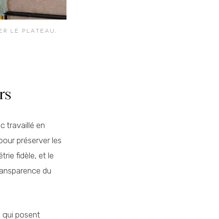
ER LE PLATEAU.
rs
c travaillé en
pour préserver les
ie fidèle, et le
 transparence du
es qui posent